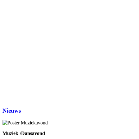
Wekelijkse activiteiten
in MFA ’t Hart Ewijk
Maandag
Biljarten
13.30-17.00
Vrij kaarten
13.30-17.00
Dialoogtafel (iedere 2de maandagmiddag)
14.00-1600
No Jump Volleybal
20.30-22.00
Dinsdag
Inloophuis
09.30-12.00
Workshop tekenen
14.00-16.00
Studiekring 50+ Ewijk
19.30-21.30
(1ste en 3de dinsdag van de maand)
Woensdag
Handwerken/knutselen
14.00-16.00
Biljarten
13.30-17.00
Prijsrikken
13.30-17.00
Donderdag
Chi-Kung
10.00-12.00
Eetpunt
12.30-14:00
Nieuws
Muziek-/Dansavond