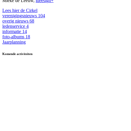
Mieke de Leeuw,
ideesign+
Lees hier de Cirkel
verenigingsnieuws
104
overig nieuws
68
ledenservice
4
informatie
14
foto-albums
18
Jaarplanning
Komende activiteiten
in MFA 't Hart, tenzij anders vermeld.
Zomerfestival
3 - 15 augustus
Fietsen
13 & 27 aug en 10 sept
13.30-17.00
Kermisbuffet
21 augustus
17.30-19.00
Dagje uit
8 oktober
09.30-17.00
Boerenbondsmuseum
Muziek-/dansavond in
9 oktober
13.30-24.00
De Ouwe Deeg