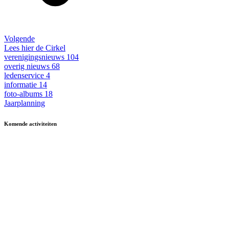
Volgende
Lees hier de Cirkel
verenigingsnieuws
104
overig nieuws
68
ledenservice
4
informatie
14
foto-albums
18
Jaarplanning
Komende activiteiten
in MFA 't Hart, tenzij anders vermeld.
Zomerfestival
3 - 15 augustus
Fietsen
13 & 27 aug en 10 sept
13.30-17.00
Kermisbuffet
21 augustus
17.30-19.00
Dagje uit
8 oktober
09.30-17.00
Boerenbondsmuseum