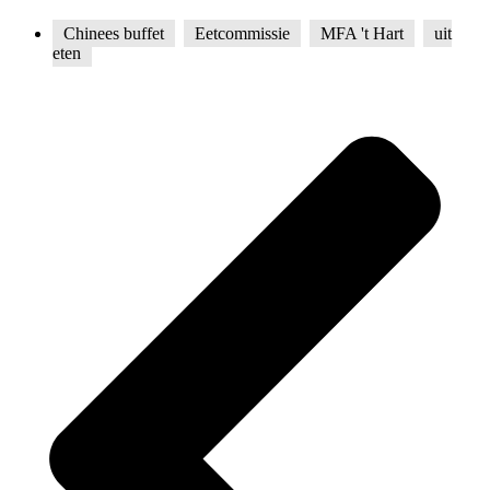
Chinees buffet
,
Eetcommissie
,
MFA 't Hart
,
uit
eten