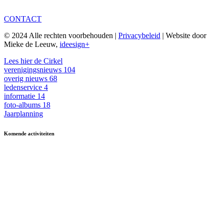
CONTACT
© 2024 Alle rechten voorbehouden |
Privacybeleid
| Website door
Mieke de Leeuw,
ideesign+
Lees hier de Cirkel
verenigingsnieuws
104
overig nieuws
68
ledenservice
4
informatie
14
foto-albums
18
Jaarplanning
Komende activiteiten
in MFA 't Hart, tenzij anders vermeld.
Zomerfestival
3 - 15 augustus
Fietsen
13 & 27 aug en 10 sept
13.30-17.00
Kermisbuffet
21 augustus
17.30-19.00
Dagje uit
8 oktober
09.30-17.00