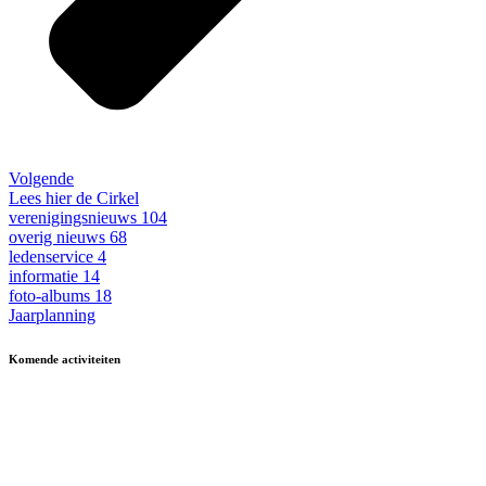
Volgende
Lees hier de Cirkel
verenigingsnieuws
104
overig nieuws
68
ledenservice
4
informatie
14
foto-albums
18
Jaarplanning
Komende activiteiten
in MFA 't Hart, tenzij anders vermeld.
Zomerfestival
3 - 15 augustus
Fietsen
13 & 27 aug en 10 sept
13.30-17.00