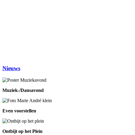
Dinsdag
Inloophuis
09.30-12.00
Workshop tekenen
14.00-16.00
Studiekring 50+ Ewijk
19.30-21.30
(1ste en 3de dinsdag van de maand)
Woensdag
Handwerken/knutselen
14.00-16.00
Biljarten
13.30-17.00
Prijsrikken
13.30-17.00
Donderdag
Chi-Kung
10.00-12.00
Eetpunt
12.30-14:00
Nieuws
Muziek-/Dansavond
Even voorstellen
Ontbijt op het Plein