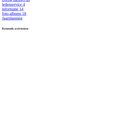
ledenservice
4
informatie
14
foto-albums
18
Jaarplanning
Komende activiteiten
in MFA 't Hart, tenzij anders vermeld.
Zomerfestival
3 - 15 augustus
Fietsen
13 & 27 aug en 10 sept
13.30-17.00
Kermisbuffet
21 augustus
17.30-19.00
Dagje uit
8 oktober
09.30-17.00
Boerenbondsmuseum
Muziek-/dansavond in
9 oktober
13.30-24.00
De Ouwe Deeg
Wekelijkse activiteiten
in MFA ’t Hart Ewijk
Maandag
Biljarten
13.30-17.00