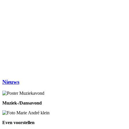
Vrij kaarten
13.30-17.00
Dialoogtafel (iedere 2de maandagmiddag)
14.00-1600
No Jump Volleybal
20.30-22.00
Dinsdag
Inloophuis
09.30-12.00
Workshop tekenen
14.00-16.00
Studiekring 50+ Ewijk
19.30-21.30
(1ste en 3de dinsdag van de maand)
Woensdag
Handwerken/knutselen
14.00-16.00
Biljarten
13.30-17.00
Prijsrikken
13.30-17.00
Donderdag
Chi-Kung
10.00-12.00
Eetpunt
12.30-14:00
Nieuws
Muziek-/Dansavond
Even voorstellen