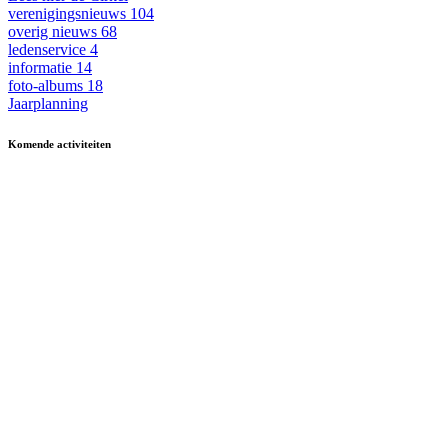
verenigingsnieuws
104
overig nieuws
68
ledenservice
4
informatie
14
foto-albums
18
Jaarplanning
Komende activiteiten
in MFA 't Hart, tenzij anders vermeld.
Zomerfestival
3 - 15 augustus
Fietsen
13 & 27 aug en 10 sept
13.30-17.00
Kermisbuffet
21 augustus
17.30-19.00
Dagje uit
8 oktober
09.30-17.00
Boerenbondsmuseum
Muziek-/dansavond in
9 oktober
13.30-24.00
De Ouwe Deeg
Wekelijkse activiteiten
in MFA ’t Hart Ewijk