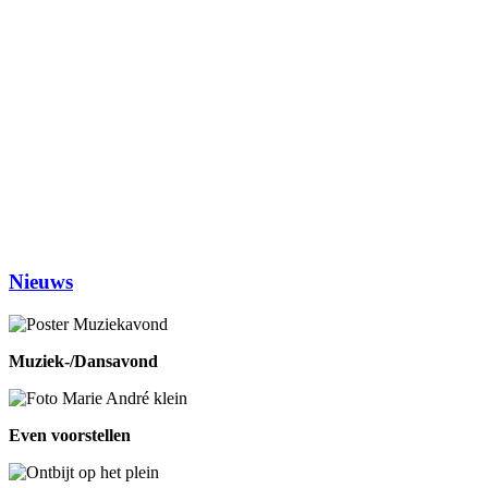
Dialoogtafel (iedere 2de maandagmiddag)
14.00-1600
No Jump Volleybal
20.30-22.00
Dinsdag
Inloophuis
09.30-12.00
Workshop tekenen
14.00-16.00
Studiekring 50+ Ewijk
19.30-21.30
(1ste en 3de dinsdag van de maand)
Woensdag
Handwerken/knutselen
14.00-16.00
Biljarten
13.30-17.00
Prijsrikken
13.30-17.00
Donderdag
Chi-Kung
10.00-12.00
Eetpunt
12.30-14:00
Nieuws
Muziek-/Dansavond
Even voorstellen