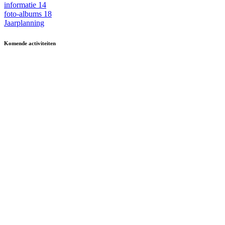
informatie
14
foto-albums
18
Jaarplanning
Komende activiteiten
in MFA 't Hart, tenzij anders vermeld.
Zomerfestival
3 - 15 augustus
Fietsen
13 & 27 aug en 10 sept
13.30-17.00
Kermisbuffet
21 augustus
17.30-19.00
Dagje uit
8 oktober
09.30-17.00
Boerenbondsmuseum
Muziek-/dansavond in
9 oktober
13.30-24.00
De Ouwe Deeg
Wekelijkse activiteiten
in MFA ’t Hart Ewijk
Maandag
Biljarten
13.30-17.00
Vrij kaarten
13.30-17.00