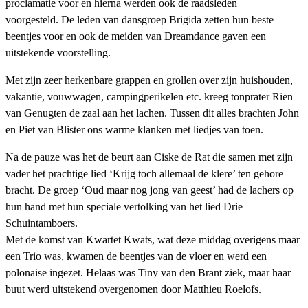
proclamatie voor en hierna werden ook de raadsleden
voorgesteld. De leden van dansgroep Brigida zetten hun beste
beentjes voor en ook de meiden van Dreamdance gaven een
uitstekende voorstelling.
Met zijn zeer herkenbare grappen en grollen over zijn huishouden,
vakantie, vouwwagen, campingperikelen etc. kreeg tonprater Rien
van Genugten de zaal aan het lachen. Tussen dit alles brachten John
en Piet van Blister ons warme klanken met liedjes van toen.
Na de pauze was het de beurt aan Ciske de Rat die samen met zijn
vader het prachtige lied ‘Krijg toch allemaal de klere’ ten gehore
bracht. De groep ‘Oud maar nog jong van geest’ had de lachers op
hun hand met hun speciale vertolking van het lied Drie
Schuintamboers.
Met de komst van Kwartet Kwats, wat deze middag overigens maar
een Trio was, kwamen de beentjes van de vloer en werd een
polonaise ingezet. Helaas was Tiny van den Brant ziek, maar haar
buut werd uitstekend overgenomen door Matthieu Roelofs.