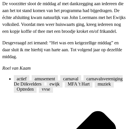
De voorzitter sloot de middag af met dankzegging aan iedereen die
aan het tot stand komen van het programma had bijgedragen. De
échte afsluiting kwam natuurlijk van John Loermans met het Ewijks
volkslied. Voordat men weer huiswaarts ging, kreeg iedereen nog
een kopje koffie of thee met een broodje kroket en/of frikandel.
Desgevraagd zei iemand: “Het was een keigezellige middag” en
daar sluit ik me hierbij van harte aan. Tot volgend jaar op dezelfde
middag.
Roel van Kaam
actief
,
amusement
,
carnaval
,
carnavalsvereniging
De Dijkvelders
,
ewijk
,
MFA 't Hart
,
muziek
,
Optreden
,
vvse