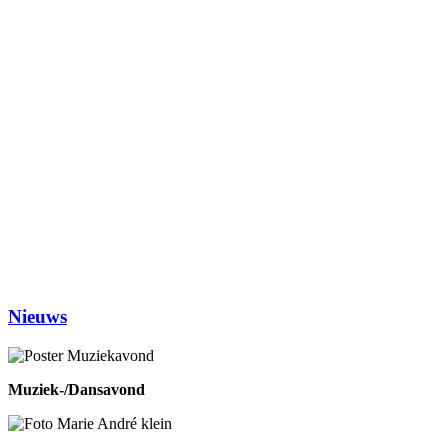
Maandag
Biljarten
13.30-17.00
Vrij kaarten
13.30-17.00
Dialoogtafel (iedere 2de maandagmiddag)
14.00-1600
No Jump Volleybal
20.30-22.00
Dinsdag
Inloophuis
09.30-12.00
Workshop tekenen
14.00-16.00
Studiekring 50+ Ewijk
19.30-21.30
(1ste en 3de dinsdag van de maand)
Woensdag
Handwerken/knutselen
14.00-16.00
Biljarten
13.30-17.00
Prijsrikken
13.30-17.00
Donderdag
Chi-Kung
10.00-12.00
Eetpunt
12.30-14:00
Nieuws
Muziek-/Dansavond