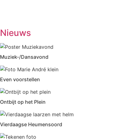
Biljarten
13.30-17.00
Prijsrikken
13.30-17.00
Donderdag
Chi-Kung
10.00-12.00
Eetpunt
12.30-14:00
Nieuws
Muziek-/Dansavond
Even voorstellen
Ontbijt op het Plein
Vierdaagse Heumensoord