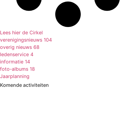
Lees hier de Cirkel
verenigingsnieuws
104
overig nieuws
68
ledenservice
4
informatie
14
foto-albums
18
Jaarplanning
Komende activiteiten
in MFA 't Hart, tenzij anders vermeld.
Zomerfestival
3 - 15 augustus
Fietsen
13 & 27 aug en 10 sept
13.30-17.00
Kermisbuffet
21 augustus
17.30-19.00
Dagje uit
8 oktober
09.30-17.00