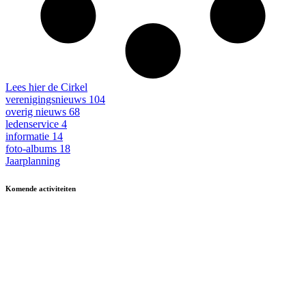
Lees hier de Cirkel
verenigingsnieuws
104
overig nieuws
68
ledenservice
4
informatie
14
foto-albums
18
Jaarplanning
Komende activiteiten
in MFA 't Hart, tenzij anders vermeld.
Zomerfestival
3 - 15 augustus
Fietsen
13 & 27 aug en 10 sept
13.30-17.00
Kermisbuffet
21 augustus
17.30-19.00
Dagje uit
8 oktober
09.30-17.00