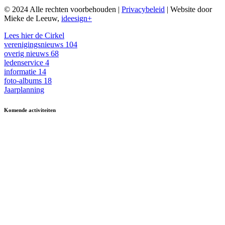
© 2024 Alle rechten voorbehouden |
Privacybeleid
| Website door
Mieke de Leeuw,
ideesign+
Lees hier de Cirkel
verenigingsnieuws
104
overig nieuws
68
ledenservice
4
informatie
14
foto-albums
18
Jaarplanning
Komende activiteiten
in MFA 't Hart, tenzij anders vermeld.
Zomerfestival
3 - 15 augustus
Fietsen
13 & 27 aug en 10 sept
13.30-17.00
Kermisbuffet
21 augustus
17.30-19.00
Dagje uit
8 oktober
09.30-17.00
Boerenbondsmuseum
Muziek-/dansavond in
9 oktober
13.30-24.00
De Ouwe Deeg