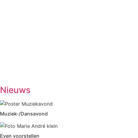
Maandag
Biljarten
13.30-17.00
Vrij kaarten
13.30-17.00
Dialoogtafel (iedere 2de maandagmiddag)
14.00-1600
No Jump Volleybal
20.30-22.00
Dinsdag
Inloophuis
09.30-12.00
Workshop tekenen
14.00-16.00
Studiekring 50+ Ewijk
19.30-21.30
(1ste en 3de dinsdag van de maand)
Woensdag
Handwerken/knutselen
14.00-16.00
Biljarten
13.30-17.00
Prijsrikken
13.30-17.00
Donderdag
Chi-Kung
10.00-12.00
Eetpunt
12.30-14:00
Nieuws
Muziek-/Dansavond
Even voorstellen