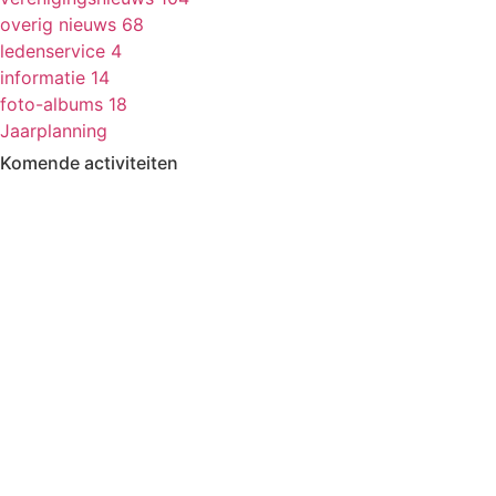
overig nieuws
68
ledenservice
4
informatie
14
foto-albums
18
Jaarplanning
Komende activiteiten
in MFA 't Hart, tenzij anders vermeld.
Zomerfestival
3 - 15 augustus
Fietsen
13 & 27 aug en 10 sept
13.30-17.00
Kermisbuffet
21 augustus
17.30-19.00
Dagje uit
8 oktober
09.30-17.00
Boerenbondsmuseum
Muziek-/dansavond in De
9 oktober
13.30-24.00
Ouwe Deeg
Wekelijkse activiteiten
in MFA ’t Hart Ewijk