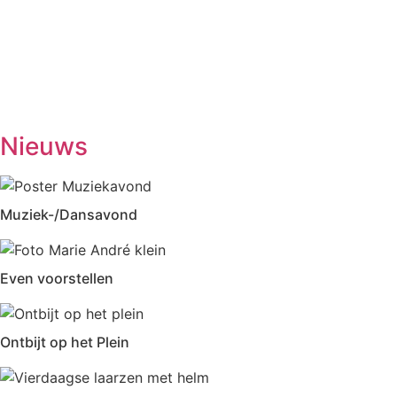
(1ste en 3de dinsdag van de maand)
Woensdag
Handwerken/knutselen
14.00-16.00
Biljarten
13.30-17.00
Prijsrikken
13.30-17.00
Donderdag
Chi-Kung
10.00-12.00
Eetpunt
12.30-14:00
Nieuws
Muziek-/Dansavond
Even voorstellen
Ontbijt op het Plein