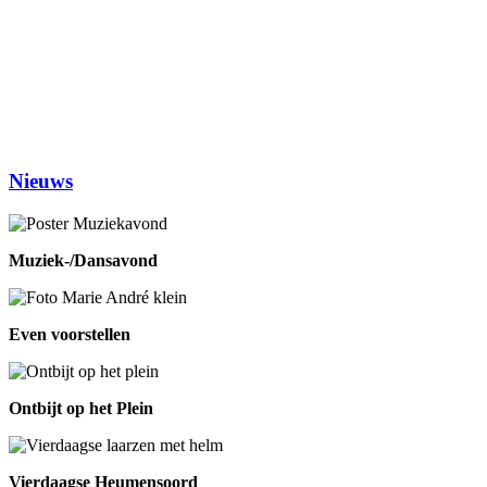
(1ste en 3de dinsdag van de maand)
Woensdag
Handwerken/knutselen
14.00-16.00
Biljarten
13.30-17.00
Prijsrikken
13.30-17.00
Donderdag
Chi-Kung
10.00-12.00
Eetpunt
12.30-14:00
Nieuws
Muziek-/Dansavond
Even voorstellen
Ontbijt op het Plein
Vierdaagse Heumensoord