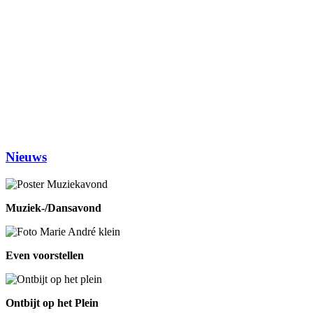
Dinsdag
Inloophuis
09.30-12.00
Workshop tekenen
14.00-16.00
Studiekring 50+ Ewijk
19.30-21.30
(1ste en 3de dinsdag van de maand)
Woensdag
Handwerken/knutselen
14.00-16.00
Biljarten
13.30-17.00
Prijsrikken
13.30-17.00
Donderdag
Chi-Kung
10.00-12.00
Eetpunt
12.30-14:00
Nieuws
Muziek-/Dansavond
Even voorstellen
Ontbijt op het Plein