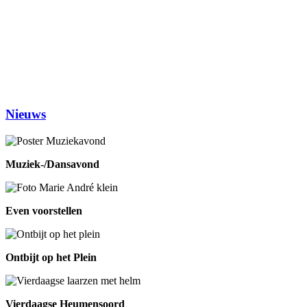
(1ste en 3de dinsdag van de maand)
Woensdag
Handwerken/knutselen
14.00-16.00
Biljarten
13.30-17.00
Prijsrikken
13.30-17.00
Donderdag
Chi-Kung
10.00-12.00
Eetpunt
12.30-14:00
Nieuws
Muziek-/Dansavond
Even voorstellen
Ontbijt op het Plein
Vierdaagse Heumensoord