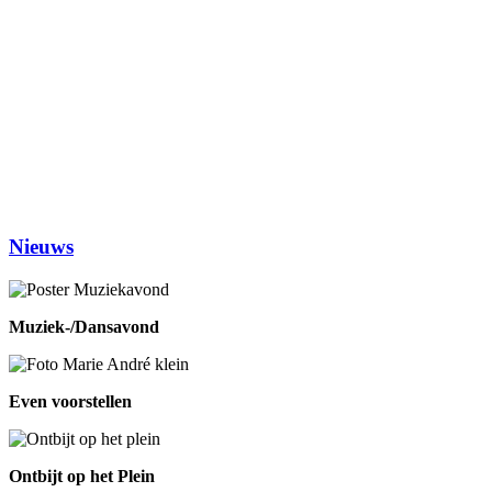
Dinsdag
Inloophuis
09.30-12.00
Workshop tekenen
14.00-16.00
Studiekring 50+ Ewijk
19.30-21.30
(1ste en 3de dinsdag van de maand)
Woensdag
Handwerken/knutselen
14.00-16.00
Biljarten
13.30-17.00
Prijsrikken
13.30-17.00
Donderdag
Chi-Kung
10.00-12.00
Eetpunt
12.30-14:00
Nieuws
Muziek-/Dansavond
Even voorstellen
Ontbijt op het Plein