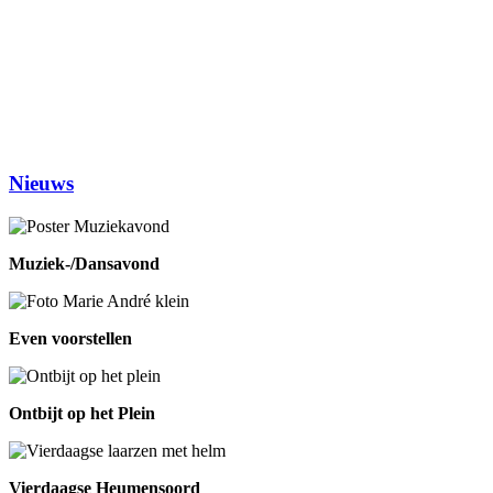
(1ste en 3de dinsdag van de maand)
Woensdag
Handwerken/knutselen
14.00-16.00
Biljarten
13.30-17.00
Prijsrikken
13.30-17.00
Donderdag
Chi-Kung
10.00-12.00
Eetpunt
12.30-14:00
Nieuws
Muziek-/Dansavond
Even voorstellen
Ontbijt op het Plein
Vierdaagse Heumensoord