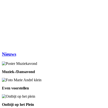
Dinsdag
Inloophuis
09.30-12.00
Workshop tekenen
14.00-16.00
Studiekring 50+ Ewijk
19.30-21.30
(1ste en 3de dinsdag van de maand)
Woensdag
Handwerken/knutselen
14.00-16.00
Biljarten
13.30-17.00
Prijsrikken
13.30-17.00
Donderdag
Chi-Kung
10.00-12.00
Eetpunt
12.30-14:00
Nieuws
Muziek-/Dansavond
Even voorstellen
Ontbijt op het Plein