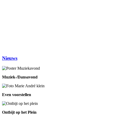
Dinsdag
Inloophuis
09.30-12.00
Workshop tekenen
14.00-16.00
Studiekring 50+ Ewijk
19.30-21.30
(1ste en 3de dinsdag van de maand)
Woensdag
Handwerken/knutselen
14.00-16.00
Biljarten
13.30-17.00
Prijsrikken
13.30-17.00
Donderdag
Chi-Kung
10.00-12.00
Eetpunt
12.30-14:00
Nieuws
Muziek-/Dansavond
Even voorstellen
Ontbijt op het Plein