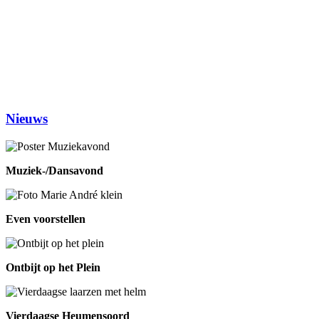
(1ste en 3de dinsdag van de maand)
Woensdag
Handwerken/knutselen
14.00-16.00
Biljarten
13.30-17.00
Prijsrikken
13.30-17.00
Donderdag
Chi-Kung
10.00-12.00
Eetpunt
12.30-14:00
Nieuws
Muziek-/Dansavond
Even voorstellen
Ontbijt op het Plein
Vierdaagse Heumensoord