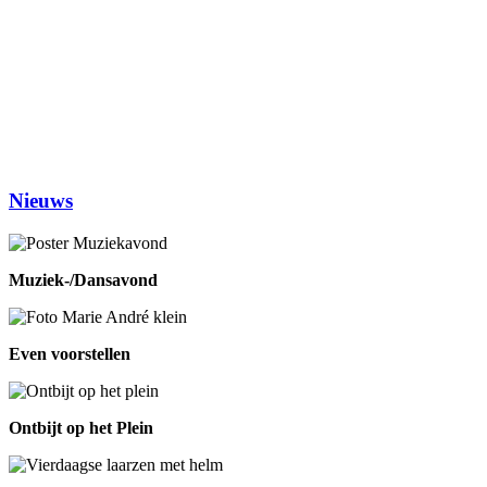
Studiekring 50+ Ewijk
19.30-21.30
(1ste en 3de dinsdag van de maand)
Woensdag
Handwerken/knutselen
14.00-16.00
Biljarten
13.30-17.00
Prijsrikken
13.30-17.00
Donderdag
Chi-Kung
10.00-12.00
Eetpunt
12.30-14:00
Nieuws
Muziek-/Dansavond
Even voorstellen
Ontbijt op het Plein