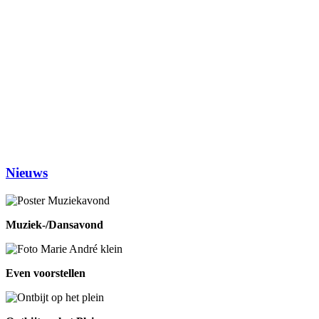
No Jump Volleybal
20.30-22.00
Dinsdag
Inloophuis
09.30-12.00
Workshop tekenen
14.00-16.00
Studiekring 50+ Ewijk
19.30-21.30
(1ste en 3de dinsdag van de maand)
Woensdag
Handwerken/knutselen
14.00-16.00
Biljarten
13.30-17.00
Prijsrikken
13.30-17.00
Donderdag
Chi-Kung
10.00-12.00
Eetpunt
12.30-14:00
Nieuws
Muziek-/Dansavond
Even voorstellen