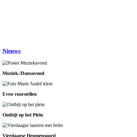
(1ste en 3de dinsdag van de maand)
Woensdag
Handwerken/knutselen
14.00-16.00
Biljarten
13.30-17.00
Prijsrikken
13.30-17.00
Donderdag
Chi-Kung
10.00-12.00
Eetpunt
12.30-14:00
Nieuws
Muziek-/Dansavond
Even voorstellen
Ontbijt op het Plein
Vierdaagse Heumensoord