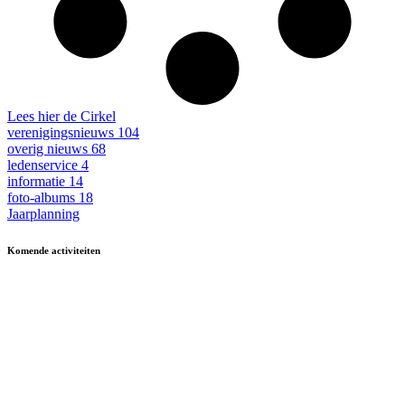
Lees hier de Cirkel
verenigingsnieuws
104
overig nieuws
68
ledenservice
4
informatie
14
foto-albums
18
Jaarplanning
Komende activiteiten
in MFA 't Hart, tenzij anders vermeld.
Zomerfestival
3 - 15 augustus
Fietsen
13 & 27 aug en 10 sept
13.30-17.00
Kermisbuffet
21 augustus
17.30-19.00
Dagje uit
8 oktober
09.30-17.00