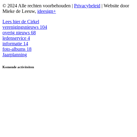
© 2024 Alle rechten voorbehouden |
Privacybeleid
| Website door
Mieke de Leeuw,
ideesign+
Lees hier de Cirkel
verenigingsnieuws
104
overig nieuws
68
ledenservice
4
informatie
14
foto-albums
18
Jaarplanning
Komende activiteiten
in MFA 't Hart, tenzij anders vermeld.
Zomerfestival
3 - 15 augustus
Fietsen
13 & 27 aug en 10 sept
13.30-17.00
Kermisbuffet
21 augustus
17.30-19.00
Dagje uit
8 oktober
09.30-17.00
Boerenbondsmuseum
Muziek-/dansavond in
9 oktober
13.30-24.00
De Ouwe Deeg