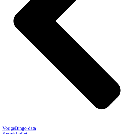
Vorige
Bingo-data
Kermisbuffet