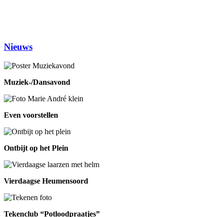
Prijsrikken
13.30-17.00
Donderdag
Chi-Kung
10.00-12.00
Eetpunt
12.30-14:00
Nieuws
Muziek-/Dansavond
Even voorstellen
Ontbijt op het Plein
Vierdaagse Heumensoord
Tekenclub “Potloodpraatjes”