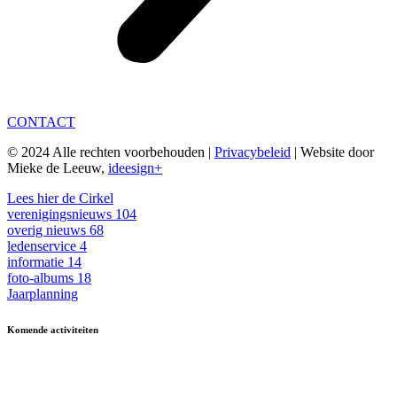
CONTACT
© 2024 Alle rechten voorbehouden |
Privacybeleid
| Website door
Mieke de Leeuw,
ideesign+
Lees hier de Cirkel
verenigingsnieuws
104
overig nieuws
68
ledenservice
4
informatie
14
foto-albums
18
Jaarplanning
Komende activiteiten
in MFA 't Hart, tenzij anders vermeld.
Zomerfestival
3 - 15 augustus