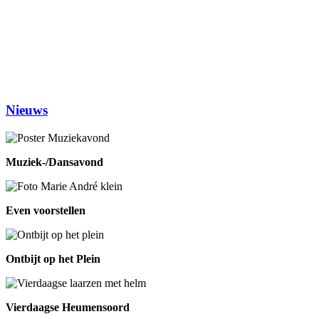
Woensdag
Handwerken/knutselen
14.00-16.00
Biljarten
13.30-17.00
Prijsrikken
13.30-17.00
Donderdag
Chi-Kung
10.00-12.00
Eetpunt
12.30-14:00
Nieuws
Muziek-/Dansavond
Even voorstellen
Ontbijt op het Plein
Vierdaagse Heumensoord