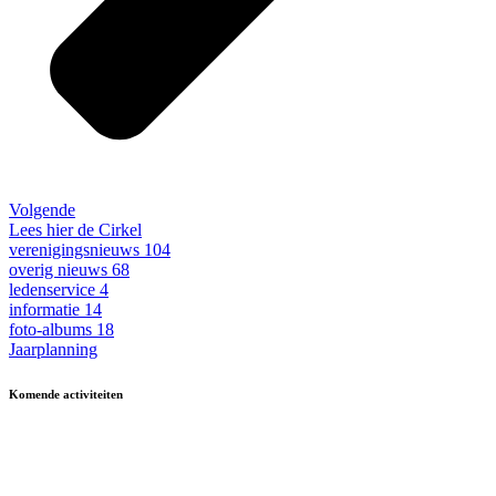
Volgende
Lees hier de Cirkel
verenigingsnieuws
104
overig nieuws
68
ledenservice
4
informatie
14
foto-albums
18
Jaarplanning
Komende activiteiten
in MFA 't Hart, tenzij anders vermeld.
Zomerfestival
3 - 15 augustus