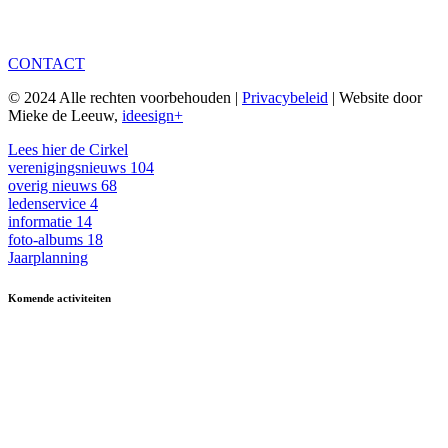
CONTACT
© 2024 Alle rechten voorbehouden |
Privacybeleid
| Website door
Mieke de Leeuw,
ideesign+
Lees hier de Cirkel
verenigingsnieuws
104
overig nieuws
68
ledenservice
4
informatie
14
foto-albums
18
Jaarplanning
Komende activiteiten
in MFA 't Hart, tenzij anders vermeld.
Zomerfestival
3 - 15 augustus
Fietsen
13 & 27 aug en 10 sept
13.30-17.00
Kermisbuffet
21 augustus
17.30-19.00