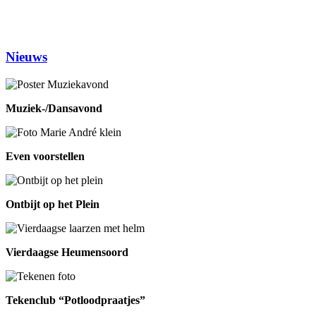
Donderdag
Chi-Kung
10.00-12.00
Eetpunt
12.30-14:00
Nieuws
Muziek-/Dansavond
Even voorstellen
Ontbijt op het Plein
Vierdaagse Heumensoord
Tekenclub “Potloodpraatjes”