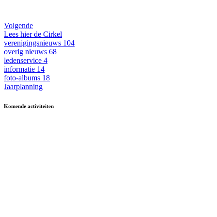
Volgende
Lees hier de Cirkel
verenigingsnieuws
104
overig nieuws
68
ledenservice
4
informatie
14
foto-albums
18
Jaarplanning
Komende activiteiten
in MFA 't Hart, tenzij anders vermeld.
Zomerfestival
3 - 15 augustus
Fietsen
13 & 27 aug en 10 sept
13.30-17.00
Kermisbuffet
21 augustus
17.30-19.00
Dagje uit
8 oktober
09.30-17.00
Boerenbondsmuseum
Muziek-/dansavond in
9 oktober
13.30-24.00