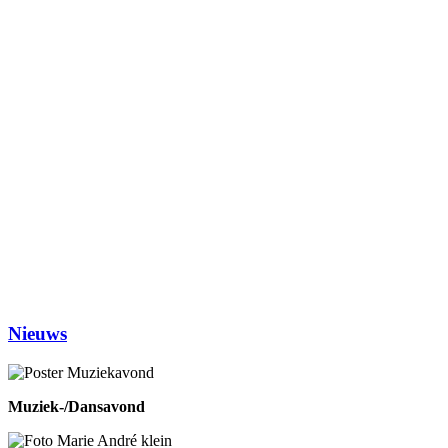
in MFA ’t Hart Ewijk
Maandag
Biljarten
13.30-17.00
Vrij kaarten
13.30-17.00
Dialoogtafel (iedere 2de maandagmiddag)
14.00-1600
No Jump Volleybal
20.30-22.00
Dinsdag
Inloophuis
09.30-12.00
Workshop tekenen
14.00-16.00
Studiekring 50+ Ewijk
19.30-21.30
(1ste en 3de dinsdag van de maand)
Woensdag
Handwerken/knutselen
14.00-16.00
Biljarten
13.30-17.00
Prijsrikken
13.30-17.00
Donderdag
Chi-Kung
10.00-12.00
Eetpunt
12.30-14:00
Nieuws
Muziek-/Dansavond