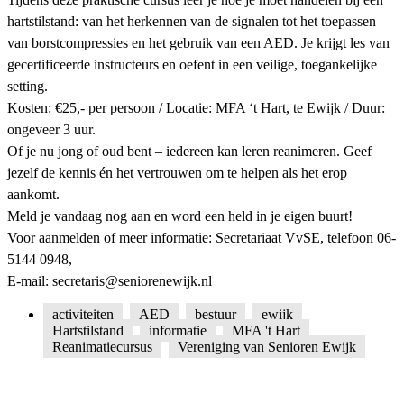
hartstilstand: van het herkennen van de signalen tot het toepassen
van borstcompressies en het gebruik van een AED. Je krijgt les van
gecertificeerde instructeurs en oefent in een veilige, toegankelijke
setting.
Kosten: €25,- per persoon / Locatie: MFA ‘t Hart, te Ewijk / Duur:
ongeveer 3 uur.
Of je nu jong of oud bent – iedereen kan leren reanimeren. Geef
jezelf de kennis én het vertrouwen om te helpen als het erop
aankomt.
Meld je vandaag nog aan en word een held in je eigen buurt!
Voor aanmelden of meer informatie: Secretariaat VvSE, telefoon 06-
5144 0948,
E-mail: secretaris@seniorenewijk.nl
activiteiten
,
AED
,
bestuur
,
ewijk
,
Hartstilstand
,
informatie
,
MFA 't Hart
,
Reanimatiecursus
,
Vereniging van Senioren Ewijk