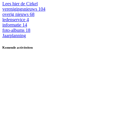
Lees hier de Cirkel
verenigingsnieuws
104
overig nieuws
68
ledenservice
4
informatie
14
foto-albums
18
Jaarplanning
Komende activiteiten
in MFA 't Hart, tenzij anders vermeld.
Zomerfestival
3 - 15 augustus
Fietsen
13 & 27 aug en 10 sept
13.30-17.00
Kermisbuffet
21 augustus
17.30-19.00
Dagje uit
8 oktober
09.30-17.00
Boerenbondsmuseum
Muziek-/dansavond in
9 oktober
13.30-24.00
De Ouwe Deeg
Wekelijkse activiteiten