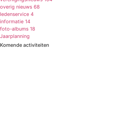
overig nieuws
68
ledenservice
4
informatie
14
foto-albums
18
Jaarplanning
Komende activiteiten
in MFA 't Hart, tenzij anders vermeld.
Zomerfestival
3 - 15 augustus
Fietsen
13 & 27 aug en 10 sept
13.30-17.00
Kermisbuffet
21 augustus
17.30-19.00
Dagje uit
8 oktober
09.30-17.00
Boerenbondsmuseum
Muziek-/dansavond in De
9 oktober
13.30-24.00
Ouwe Deeg
Wekelijkse activiteiten
in MFA ’t Hart Ewijk