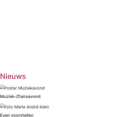
Maandag
Biljarten
13.30-17.00
Vrij kaarten
13.30-17.00
Dialoogtafel (iedere 2de maandagmiddag)
14.00-1600
No Jump Volleybal
20.30-22.00
Dinsdag
Inloophuis
09.30-12.00
Workshop tekenen
14.00-16.00
Studiekring 50+ Ewijk
19.30-21.30
(1ste en 3de dinsdag van de maand)
Woensdag
Handwerken/knutselen
14.00-16.00
Biljarten
13.30-17.00
Prijsrikken
13.30-17.00
Donderdag
Chi-Kung
10.00-12.00
Eetpunt
12.30-14:00
Nieuws
Muziek-/Dansavond
Even voorstellen