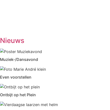
(1ste en 3de dinsdag van de maand)
Woensdag
Handwerken/knutselen
14.00-16.00
Biljarten
13.30-17.00
Prijsrikken
13.30-17.00
Donderdag
Chi-Kung
10.00-12.00
Eetpunt
12.30-14:00
Nieuws
Muziek-/Dansavond
Even voorstellen
Ontbijt op het Plein