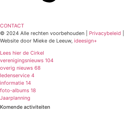
CONTACT
© 2024 Alle rechten voorbehouden |
Privacybeleid
|
Website door Mieke de Leeuw,
ideesign+
Lees hier de Cirkel
verenigingsnieuws
104
overig nieuws
68
ledenservice
4
informatie
14
foto-albums
18
Jaarplanning
Komende activiteiten
in MFA 't Hart, tenzij anders vermeld.
Zomerfestival
3 - 15 augustus
Fietsen
13 & 27 aug en 10 sept
13.30-17.00