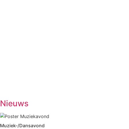
Wekelijkse activiteiten
in MFA ’t Hart Ewijk
Maandag
Biljarten
13.30-17.00
Vrij kaarten
13.30-17.00
Dialoogtafel (iedere 2de maandagmiddag)
14.00-1600
No Jump Volleybal
20.30-22.00
Dinsdag
Inloophuis
09.30-12.00
Workshop tekenen
14.00-16.00
Studiekring 50+ Ewijk
19.30-21.30
(1ste en 3de dinsdag van de maand)
Woensdag
Handwerken/knutselen
14.00-16.00
Biljarten
13.30-17.00
Prijsrikken
13.30-17.00
Donderdag
Chi-Kung
10.00-12.00
Eetpunt
12.30-14:00
Nieuws
Muziek-/Dansavond