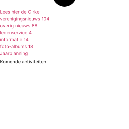
Lees hier de Cirkel
verenigingsnieuws
104
overig nieuws
68
ledenservice
4
informatie
14
foto-albums
18
Jaarplanning
Komende activiteiten
in MFA 't Hart, tenzij anders vermeld.
Zomerfestival
3 - 15 augustus
Fietsen
13 & 27 aug en 10 sept
13.30-17.00
Kermisbuffet
21 augustus
17.30-19.00
Dagje uit
8 oktober
09.30-17.00
Boerenbondsmuseum
Muziek-/dansavond in De
9 oktober
13.30-24.00
Ouwe Deeg